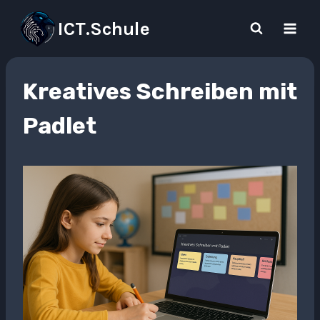
Skip
ICT.Schule
to
content
Kreatives Schreiben mit
Padlet